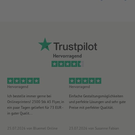
Hervorragend
Hervorragend
Hervorragend
He
Ich bestelle immer gerne bei
Einfache Gestaltungsmöglichkeiten
Ex
Onlineprinters! 2500 Stk A5 Flyer, in
und perfekte Lösungen und sehr gute
Vi
ein paar Tagen geliefert für 73 EUR -
Preise mit perfekter Qualität.
au
in guter Qualit...
pü
25.07.2026
von Bluemel Online
23.07.2026
von Susanne Fabian
15