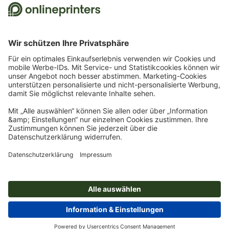
Bestellung ist nur ein Gutscheincode einlösbar. Mehrfach einlösbar. Keine
Barauszahlung. Nicht mit weiteren Aktionen kombinierbar. Die Aktion gilt bis
einschließlich 31.8.2026.
2
Sie erhalten zunächst eine E-Mail, in der Sie die Anmeldung zum Newsletter durch
einen Klick bestätigen. Erst dann senden wir Ihnen den Rabattcode und künftig
unseren Newsletter zu. Natürlich können Sie sich jederzeit wieder abmelden.
Maximale Höhe des Rabatts: 150 € des Bestellwerts (netto). Einmalig einlösbar.
Kein Mindestbestellwert. Keine Barauszahlung. Nicht mit weiteren Aktionen oder
Gutscheincodes kombinierbar.
Der Gutschein ist nach Erhalt sechs Wochen gültig.
3
Einfach den Gutscheincode STICKYNOTES26-20 im dafür vorgesehenen Feld im
Warenkorb eintragen und auf ausgewählte Produkte sparen. Kein
Mindestbestellwert. Mehrfach einlösbar. Keine Barauszahlung. Nicht mit weiteren
Aktionen kombinierbar. Die Aktion gilt bis einschließlich 31.08.2026.
4
Einfach den Gutscheincode CALENDARS10-26 im dafür vorgesehenen Feld im
Warenkorb eintragen und auf ausgewählte Produkte sparen. Kein
Mindestbestellwert. Mehrfach einlösbar. Keine Barauszahlung. Nicht mit weiteren
Aktionen kombinierbar. Die Aktion gilt bis einschließlich 31.08.2026.