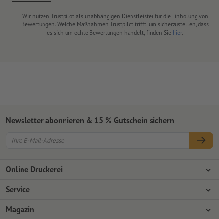
Wir nutzen Trustpilot als unabhängigen Dienstleister für die Einholung von
Bewertungen. Welche Maßnahmen Trustpilot trifft, um sicherzustellen, dass
es sich um echte Bewertungen handelt, finden Sie
hier
.
Newsletter abonnieren & 15 % Gutschein sichern
Online Druckerei
Über Onlineprinters
Service
Presse
Zahlungsarten
Magazin