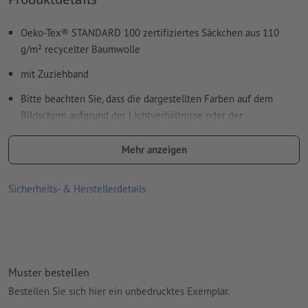
Wie lege ich Druckdaten richtig an?
Oeko-Tex® STANDARD 100 zertifiziertes Säckchen aus 110
g/m² recycelter Baumwolle
mit Zuziehband
Bitte beachten Sie, dass die dargestellten Farben auf dem
Bildschirm aufgrund der Lichtverhältnisse oder der
Monitoreinstellung von den tatsächlichen Produktfarben
abweichen können
Mehr anzeigen
Größe: 30 x 46 x 0,2 cm
Sicherheits- & Herstellerdetails
Material: recycelte Baumwolle
Verpackung: nicht einzeln verpackt
Verarbeitung: Siebdruck
Muster bestellen
Druckstand: auf der Tasche
Bestellen Sie sich hier ein unbedrucktes Exemplar.