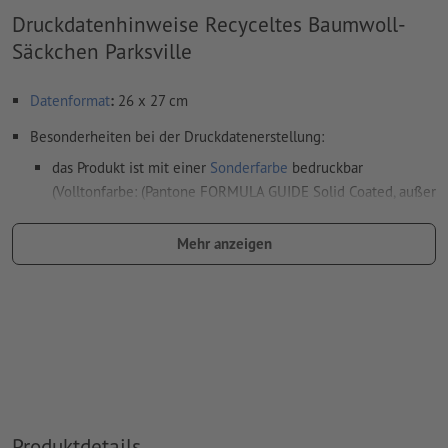
Druckdatenhinweise Recyceltes Baumwoll-
Säckchen Parksville
Datenformat
:
26 x 27 cm
Besonderheiten bei der Druckdatenerstellung:
das Produkt ist mit einer
Sonderfarbe
bedruckbar
(Volltonfarbe: (Pantone FORMULA GUIDE Solid Coated, außer
Metallic und Neonfarben) )
Mehr anzeigen
das Trägermaterial kann beim
Druck mit weißer Farbe
durchscheinen
Das druckfertige PDF darf nur Vektoren enthalten; JPEG-
oder TIFF- Bilder und -Vorlagen sind nicht geeignet
Weitere Informationen und Tipps zu
Vektordaten
finden Sie
in unserem Hilfecenter.
Rechtschreib- und Satzfehler
werden von uns nicht geprüft
Produktdetails