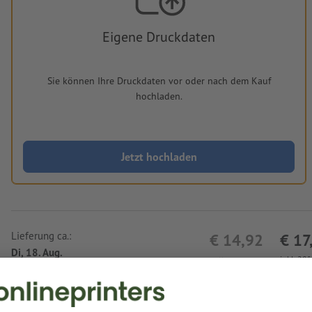
Eigene Druckdaten
Sie können Ihre Druckdaten vor oder nach dem Kauf
hochladen.
Jetzt hochladen
Lieferung ca.:
€ 14,92
€ 17
Di, 18. Aug.
netto
inkl. 20
Gewicht: ca.
60 g