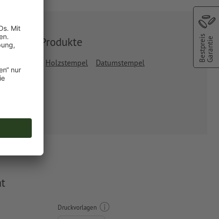
Bestpreis
Ähnliche Produkte
Garantie
rodat Printy
Holzstempel
Datumstempel
at
Druckvorlagen