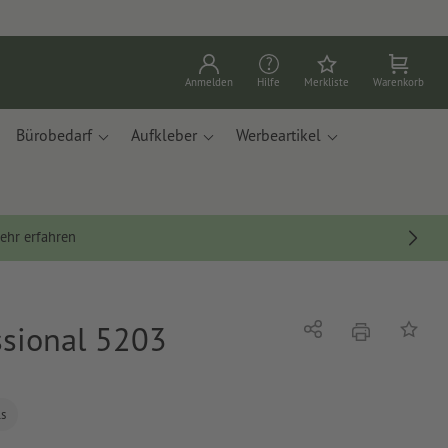
Anmelden
Hilfe
Merkliste
Warenkorb
Bürobedarf
Aufkleber
Werbeartikel
ehr erfahren
ssional 5203
Drucken
Teilen
Auf die
ls