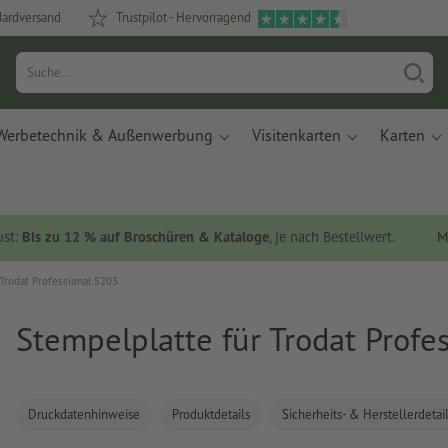
dardversand
Trustpilot - Hervorragend
Werbetechnik & Außenwerbung
Visitenkarten
Karten
ust:
Bis zu 12 % auf Broschüren & Kataloge
, je nach Bestellwert.
M
Trodat Professional 5203
Stempelplatte für Trodat Profe
Druckdatenhinweise
Produktdetails
Sicherheits- & Herstellerdetai