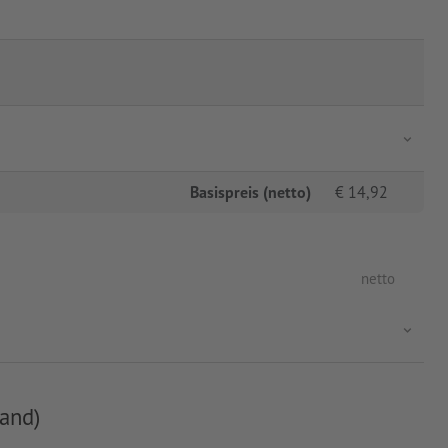
Basispreis (netto)
€
14,92
netto
and)