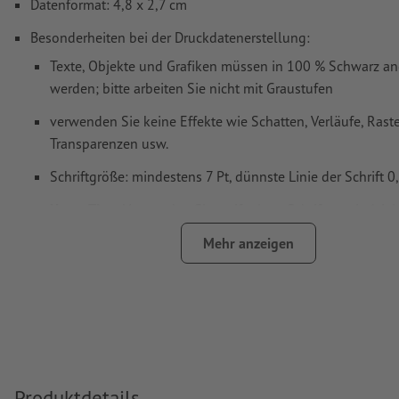
Datenformat: 4,8 x 2,7 cm
Besonderheiten bei der Druckdatenerstellung:
Texte, Objekte und Grafiken müssen in 100 % Schwarz an
werden; bitte arbeiten Sie nicht mit Graustufen
verwenden Sie keine Effekte wie Schatten, Verläufe, Raste
Transparenzen usw.
Schriftgröße: mindestens 7 Pt, dünnste Linie der Schrift 
Unser Tipp:
Verwenden Sie serifenlose Schriften wie Arial
Helvetica für einen optimalen Abdruck
Mehr anzeigen
Abstand Motiv zum Endformat: mindestens 1 mm
Linienstärke: mindestens 1 Pt (0,4 mm)
Auflösung:
600 dpi
Wie lege ich Druckdaten richtig an?
Produktdetails