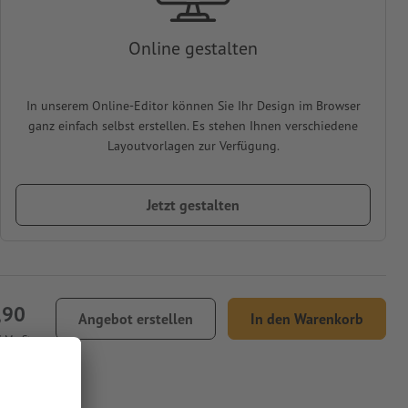
Online gestalten
In unserem Online-Editor können Sie Ihr Design im Browser
ganz einfach selbst erstellen. Es stehen Ihnen verschiedene
Layoutvorlagen zur Verfügung.
Jetzt gestalten
,90
Angebot erstellen
In den Warenkorb
% MwSt.