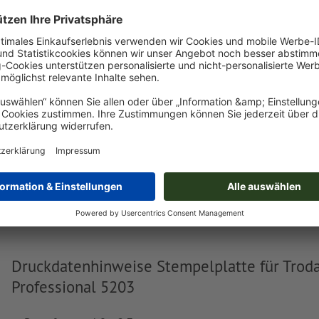
Stempelplatte für Trodat Professional
5203
T
Trodat Professional 5203
Trodat Professional 5204
Trodat Professional 5206
Druckdatenhinweise Stempelplatte für Trod
Professional 5203