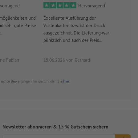
vorragend
Hervorragend
möglichkeiten und
Excellente Ausführung der
Perf
d sehr gute Preise
Visitenkarten bzw. ist der Druck
Ausw
.
ausgezeichnet. Die Lieferung war
Lief
pünktlich und auch der Preis...
ne Fabian
15.06.2026
von Gerhard
09.0
um echte Bewertungen handelt, finden Sie
hier
.
Newsletter abonnieren & 15 % Gutschein sichern