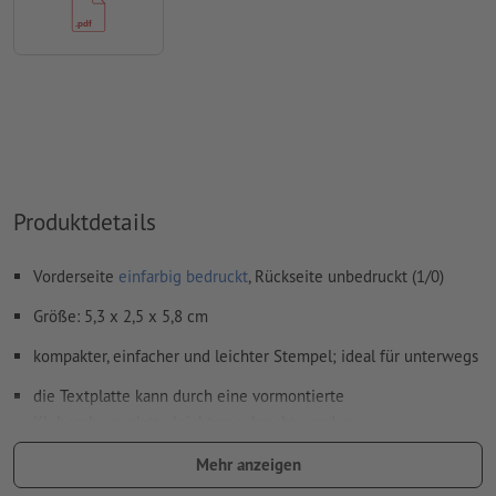
Produktdetails
Vorderseite
einfarbig bedruckt
, Rückseite unbedruckt (1/0)
Größe: 5,3 x 2,5 x 5,8 cm
kompakter, einfacher und leichter Stempel; ideal für unterwegs
die Textplatte kann durch eine vormontierte
Klebeschaumplatte leicht angebracht werden
entwickelt für Trodat-Lasergummis mit einem Standardmaß von
Mehr anzeigen
2,3 mm