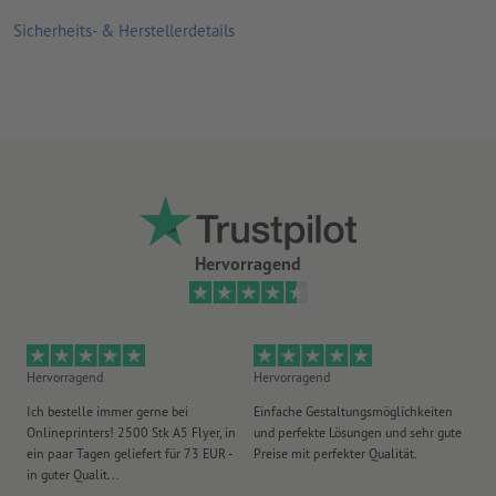
Sicherheits- & Herstellerdetails
Lieferumfang: Stempel inklusive Stempelkissen und
Stempelplatte
Hervorragend
Hervorragend
Hervorragend
He
Ich bestelle immer gerne bei
Einfache Gestaltungsmöglichkeiten
Ex
Onlineprinters! 2500 Stk A5 Flyer, in
und perfekte Lösungen und sehr gute
Vi
ein paar Tagen geliefert für 73 EUR -
Preise mit perfekter Qualität.
au
in guter Qualit...
pü