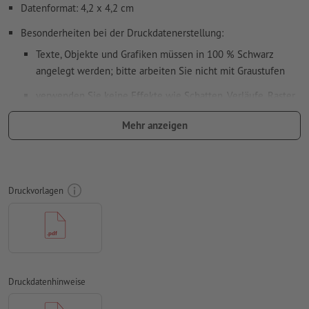
Datenformat: 4,2 x 4,2 cm
Besonderheiten bei der Druckdatenerstellung:
Texte, Objekte und Grafiken müssen in 100 % Schwarz
angelegt werden; bitte arbeiten Sie nicht mit Graustufen
verwenden Sie keine Effekte wie Schatten, Verläufe, Raster,
Transparenzen usw.
Mehr anzeigen
Schriftgröße: mindestens 7 Pt, dünnste Linie der Schrift 0,2
mm
Unser Tipp:
Verwenden Sie serifenlose Schriften wie Arial,
Druckvorlagen
Verdana oder Helvetica für einen optimalen Abdruck
Abstand Motiv zum Endformat: mindestens 1 mm
Linienstärke: mindestens 1 Pt (0,4 mm)
Auflösung:
600 dpi
Druckdatenhinweise
Wie lege ich Druckdaten richtig an?