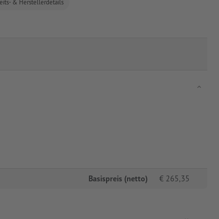
eits- & Herstellerdetails
Basispreis (netto)
€
265,35