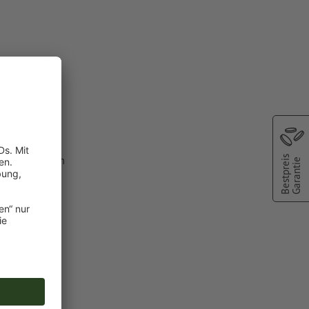
lfarbe aus dem
Bestpreis
Garantie
C").
chscheinen
oder TIFF-
ie in unserem