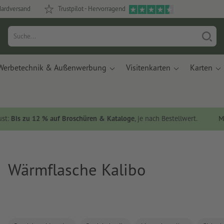
dardversand
Trustpilot - Hervorragend
Werbetechnik & Außenwerbung
Visitenkarten
Karten
ust:
Bis zu 12 % auf Broschüren & Kataloge
, je nach Bestellwert.
M
Wärmflasche Kalibo