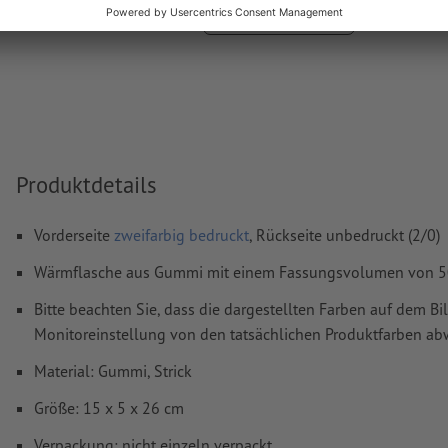
Hilfecenter.
Mehr anzeigen
Rechtschreib- und Satzfehler
werden von uns nicht geprüft
Wie lege ich Druckdaten richtig an?
Produktdetails
Vorderseite
zweifarbig bedruckt
, Rückseite unbedruckt (2/0)
Wärmflasche aus Gummi mit einem Fassungsvolumen von 5
Bitte beachten Sie, dass die dargestellten Farben auf dem Bi
Monitoreinstellung von den tatsächlichen Produktfarben a
Material: Gummi, Strick
Größe: 15 x 5 x 26 cm
Verpackung: nicht einzeln verpackt