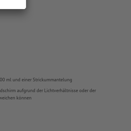
00 ml und einer Strickummantelung
ldschirm aufgrund der Lichtverhältnisse oder der
bweichen können