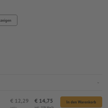
zeigen
€ 12,29
€ 14,75
In den Warenkorb
netto
inkl. 20% MwSt.