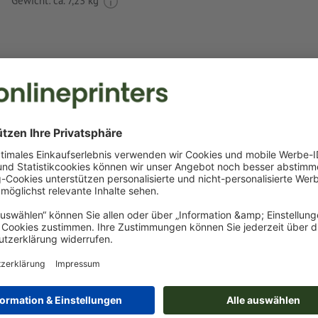
Gewicht: ca.
7,23 kg
Druckdatenhinweise Wärmflasche Kalibo
Datenformat
:
10 x 8 cm
Als Motivfarben sind eine bzw. zwei
Sonderfarben
wählbar.
Benennen Sie die Farbfelder mit der entsprechenden Zie
Pantone FORMULA GUIDE Solid Coated (z.B. "Pantone 286 
Es sind keine Metallic- und Neonfarben möglich.
das Trägermaterial kann beim
Druck mit weißer Farbe
dur
Das druckfertige PDF darf nur Vektoren enthalten; JPEG- 
Bilder und -Vorlagen sind nicht geeignet
Weitere Informationen und Tipps zu
Vektordaten
finden S