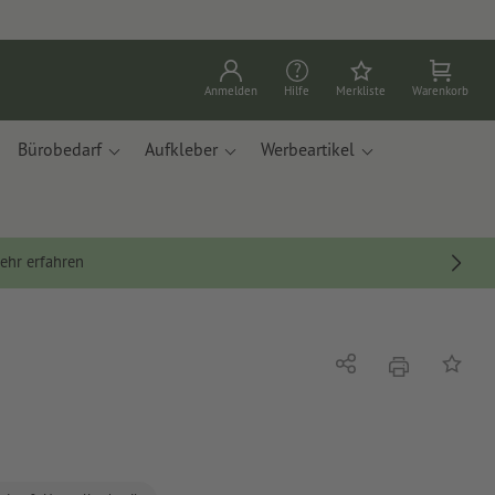
Anmelden
Hilfe
Merkliste
Warenkorb
Bürobedarf
Aufkleber
Werbeartikel
ehr erfahren
Drucken
Teilen
Auf die