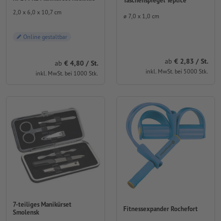
Taschenspiegel Teplice
2,0 x 6,0 x 10,7 cm
⌀ 7,0 x 1,0 cm
Online gestaltbar
ab
2,83 / St.
ab
4,80 / St.
inkl. MwSt. bei 5000 Stk.
inkl. MwSt. bei 1000 Stk.
7-teiliges Manikürset
Fitnessexpander Rochefort
Smolensk