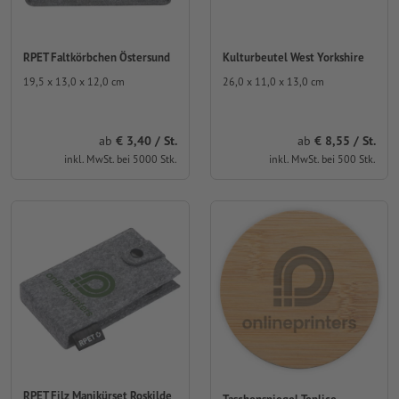
RPET Faltkörbchen Östersund
Kulturbeutel West Yorkshire
19,5 x 13,0 x 12,0 cm
26,0 x 11,0 x 13,0 cm
ab
3,40 / St.
ab
8,55 / St.
inkl. MwSt. bei 5000 Stk.
inkl. MwSt. bei 500 Stk.
RPET Filz Manikürset Roskilde