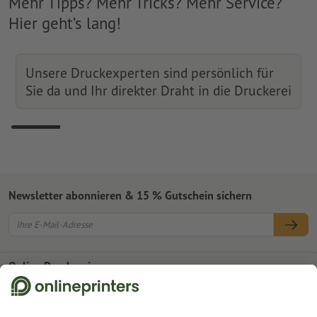
Mehr Tipps? Mehr Tricks? Mehr Service?
Hier geht’s lang!
Unsere Druckexperten sind persönlich für
Sie da und Ihr direkter Draht in die Druckerei
Newsletter abonnieren & 15 % Gutschein sichern
Online Druckerei
Über Onlineprinters
Service