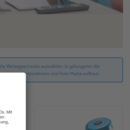
e die Werbegeschenke auswählen. Je gelungener die
hung zu Ihrem Unternehmen und Ihrer Marke aufbaut.