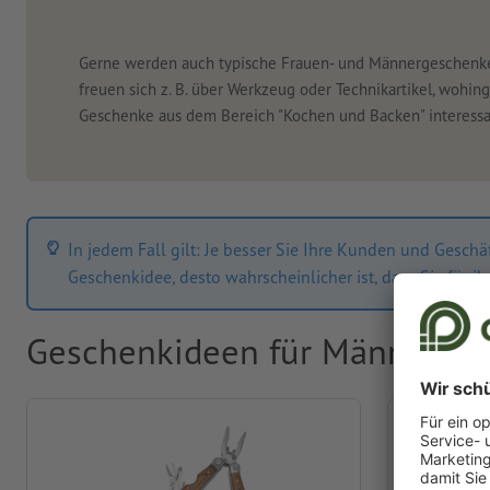
Gerne werden auch typische Frauen- und Männergeschenke
freuen sich z. B. über Werkzeug oder Technikartikel, wohin
Geschenke aus dem Bereich "Kochen und Backen" interessa
In jedem Fall gilt: Je besser Sie Ihre Kunden und Gesc
Geschenkidee, desto wahrscheinlicher ist, dass Sie für 
Geschenkideen für Männer