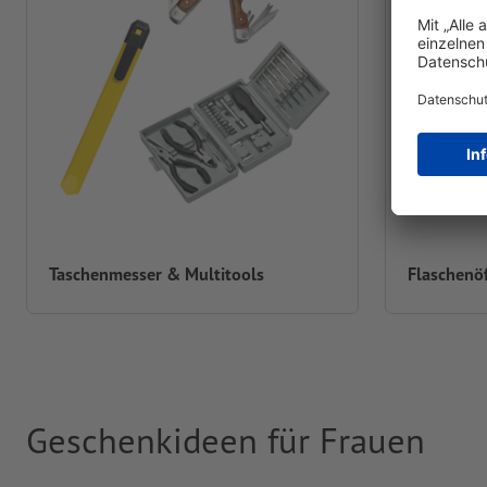
Taschenmesser & Multitools
Flaschenö
Geschenkideen für Frauen