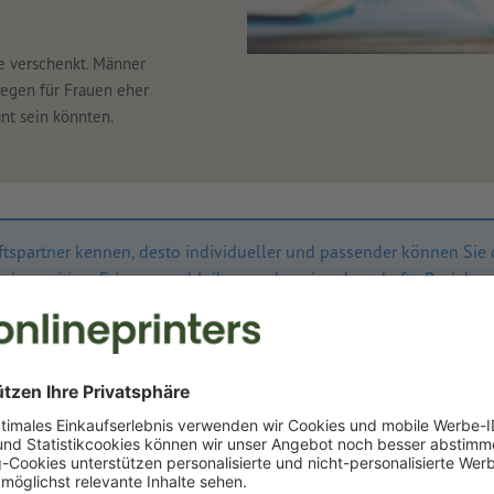
 verschenkt. Männer
gegen für Frauen eher
nt sein könnten.
häftspartner kennen, desto individueller und passender können Si
ihn in positiver Erinnerung bleiben und er eine dauerhafte Bezie