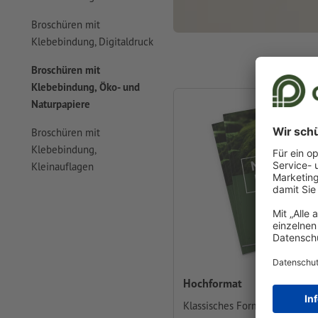
Broschüren mit
Klebebindung, Digitaldruck
Broschüren mit
Klebebindung, Öko- und
Naturpapiere
Broschüren mit
Klebebindung,
Kleinauflagen
Hochformat
Klassisches Format für Katalo