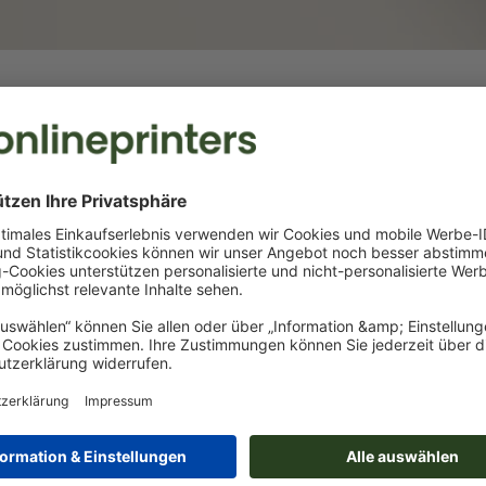
Querformat
Quadratisch
ge
Ideal für Panorama-Bilder und
Originell und 