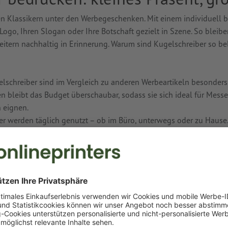
n Klassikern unter den Werbegeschenken. Mit einem individuell 
 Logo, Ihren Slogan oder Ihre Botschaft gezielt in Szene. So bleib
itern nachhaltig in Erinnerung. Warum sind Kugelschreiber so be
lschreiber sind im Vergleich zu anderen Werbeartikeln besonders
n bleibt das Budget überschaubar, sodass sie sich ideal für Messe
 eignen.
r werden täglich genutzt – ob im Büro, unterwegs oder zu Hause. 
egelmäßig im Gespräch.
rache:
Kugelschreiber braucht jeder – unabhängig von Alter, Beru
e Zielgruppe.
wert:
Ein hochwertiger Kugelschreiber begleitet seinen Nutzer of
 Ihre Werbebotschaft profitiert von dieser Langlebigkeit.
gelschreiber sind klein, leicht und handlich. Ob als Giveaway auf e
 für neue Mitarbeiter oder als kleines Dankeschön für treue Kun