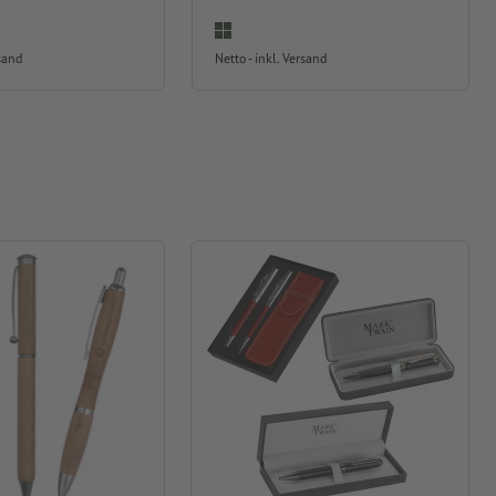
rsand
Netto - inkl. Versand