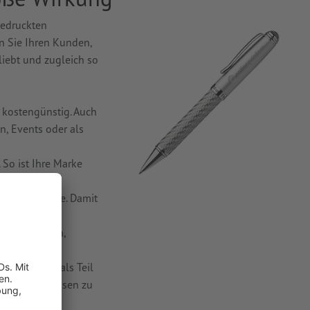
bedruckten
en Sie Ihren Kunden,
liebt und zugleich so
 kostengünstig. Auch
n, Events oder als
So ist Ihre Marke
f oder Branche. Damit
t über Wochen,
iner Messe, als Teil
den – sie passen zu