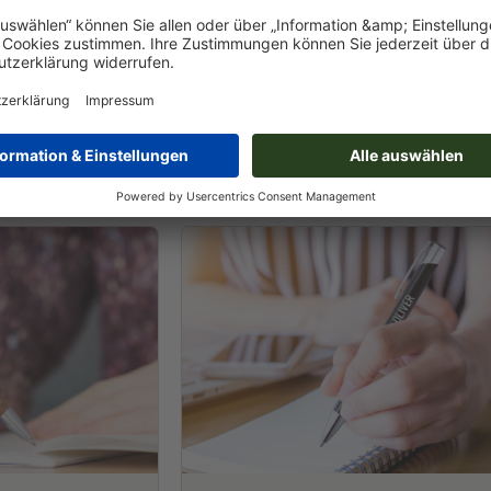
n perfekten Kugelschreiber
ur ein praktisches Schreibgerät, sondern auch ein Ausdruck Ihrer M
nden Eindruck. Ob klassisch, modern oder individuell – entdecken S