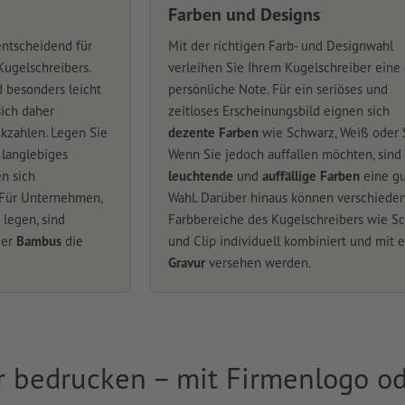
Farben und Designs
entscheidend für
Mit der richtigen Farb- und Designwahl
ugelschreibers.
verleihen Sie Ihrem Kugelschreiber eine
d besonders leicht
persönliche Note. Für ein seriöses und
ich daher
zeitloses Erscheinungsbild eignen sich
kzahlen. Legen Sie
dezente Farben
wie Schwarz, Weiß oder S
 langlebiges
Wenn Sie jedoch auffallen möchten, sind
n sich
leuchtende
und
auffällige Farben
eine g
 Für Unternehmen,
Wahl. Darüber hinaus können verschiede
 legen, sind
Farbbereiche des Kugelschreibers wie Sc
er
Bambus
die
und Clip individuell kombiniert und mit e
Gravur
versehen werden.
r bedrucken – mit Firmenlogo od