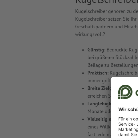
Kugelschreiber gehören zu de
Kugelschreiber setzen Sie Ihr
Geschäftspartnern und Mitarbe
wirkungsvoll?
Günstig:
Bedruckte Kuge
bei größeren Stückzahle
Beilage zu Bestellungen
Praktisch:
Kugelschreibe
immer griffbereit und r
Breite Zielgruppenansp
erreichen Sie eine breit
Langlebigkeit mit Mehr
Monate oder sogar Jahre.
Vielseitig einsetzbar:
Ku
eines Willkommenspakets
fast jedem Anlass.