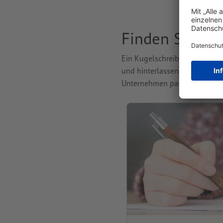
Finden Sie de
Ein Kugelschreiber ist nicht n
und hinterlassen einen bleibe
Unternehmen passt.