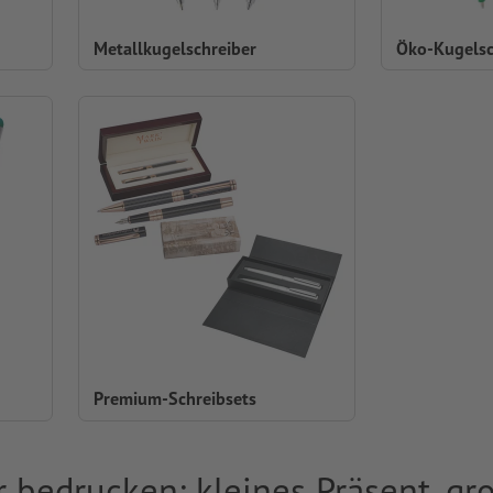
Metallkugelschreiber
Öko-Kugelsc
Premium-Schreibsets
 bedrucken: kleines Präsent, g