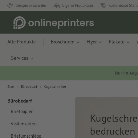
Bestpreis-Garantie
Eigene Produktion
Kostenloser Stan
Alle Produkte
Broschüren
Flyer
Plakate
Services
Nur im Aug
Start
Bürobedarf
Kugelschreiber
Bürobedarf
Briefpapier
Kugelschre
Visitenkarten
bedrucken
Briefumschläge