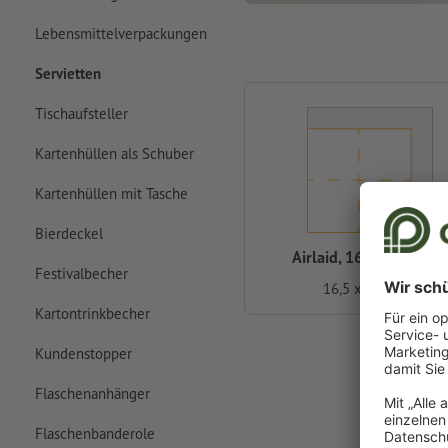
Lebensmittelverpackungen
Servietten
Tischaufsteller
Kartenhüllen als Schuber
Kartenhüllen mit Tasche
Bierdeckel
Airlaid, 16,5 x 16,5 cm
Festivalbecher
16,5 x 16,5 cm
Kartontrinkbecher
Kundenstopper
Flaschenanhänger
Flaschenbanderole