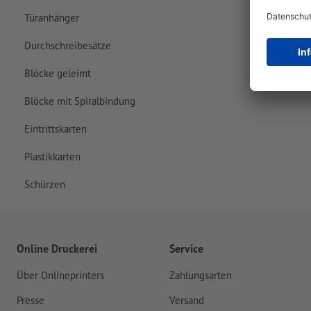
Türanhänger
Durchschreibesätze
Blöcke geleimt
Blöcke mit Spiralbindung
Eintrittskarten
Plastikkarten
Schürzen
Online Druckerei
Service
Über Onlineprinters
Zahlungsarten
Presse
Versand