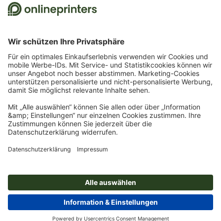
Bestellung ist nur ein Gutscheincode einlösbar. Mehrfach einlösbar. Keine
Barauszahlung. Nicht mit weiteren Aktionen kombinierbar. Die Aktion gilt bis
einschließlich 31.8.2026.
2
Sie erhalten zunächst eine E-Mail, in der Sie die Anmeldung zum Newsletter durch
einen Klick bestätigen. Erst dann senden wir Ihnen den Rabattcode und künftig
unseren Newsletter zu. Natürlich können Sie sich jederzeit wieder abmelden.
Maximale Höhe des Rabatts: 150 € des Bestellwerts (netto). Einmalig einlösbar.
Kein Mindestbestellwert. Keine Barauszahlung. Nicht mit weiteren Aktionen oder
Gutscheincodes kombinierbar.
Der Gutschein ist nach Erhalt sechs Wochen gültig.
3
Einfach den Gutscheincode STICKYNOTES26-20 im dafür vorgesehenen Feld im
Warenkorb eintragen und auf ausgewählte Produkte sparen. Kein
Mindestbestellwert. Mehrfach einlösbar. Keine Barauszahlung. Nicht mit weiteren
Aktionen kombinierbar. Die Aktion gilt bis einschließlich 31.08.2026.
4
Einfach den Gutscheincode CALENDARS10-26 im dafür vorgesehenen Feld im
Warenkorb eintragen und auf ausgewählte Produkte sparen. Kein
Mindestbestellwert. Mehrfach einlösbar. Keine Barauszahlung. Nicht mit weiteren
Aktionen kombinierbar. Die Aktion gilt bis einschließlich 31.08.2026.