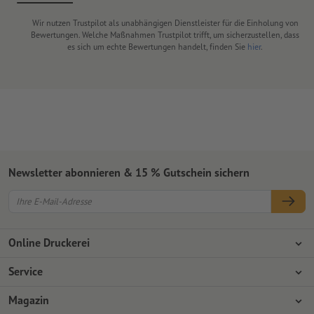
Wir nutzen Trustpilot als unabhängigen Dienstleister für die Einholung von
Bewertungen. Welche Maßnahmen Trustpilot trifft, um sicherzustellen, dass
es sich um echte Bewertungen handelt, finden Sie
hier
.
Newsletter abonnieren & 15 % Gutschein sichern
Online Druckerei
Über Onlineprinters
Service
Presse
Zahlungsarten
Magazin