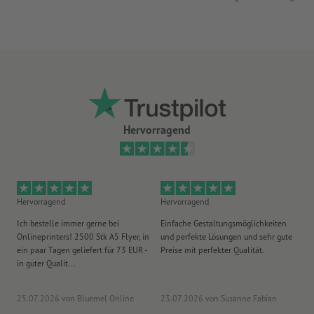
Hervorragend
Hervorragend
Hervorragend
He
Ich bestelle immer gerne bei
Einfache Gestaltungsmöglichkeiten
Ex
Onlineprinters! 2500 Stk A5 Flyer, in
und perfekte Lösungen und sehr gute
Vi
ein paar Tagen geliefert für 73 EUR -
Preise mit perfekter Qualität.
au
in guter Qualit...
pü
25.07.2026
von Bluemel Online
23.07.2026
von Susanne Fabian
15