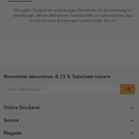
Wir nutzen Trustpilot als unabhängigen Dienstleister für die Einholung von
Bewertungen. Welche Maßnahmen Trustpilot trifft, um sicherzustellen, dass
es sich um echte Bewertungen handelt, finden Sie
hier
.
Newsletter abonnieren & 15 % Gutschein sichern
Online Druckerei
Über Onlineprinters
Service
Presse
Zahlungsarten
Magazin