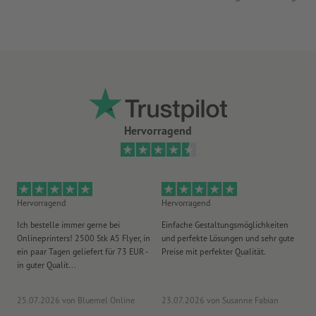
Hervorragend
Hervorragend
Hervorragend
He
Ich bestelle immer gerne bei
Einfache Gestaltungsmöglichkeiten
Ex
Onlineprinters! 2500 Stk A5 Flyer, in
und perfekte Lösungen und sehr gute
Vi
ein paar Tagen geliefert für 73 EUR -
Preise mit perfekter Qualität.
au
in guter Qualit...
pü
25.07.2026
von Bluemel Online
23.07.2026
von Susanne Fabian
15