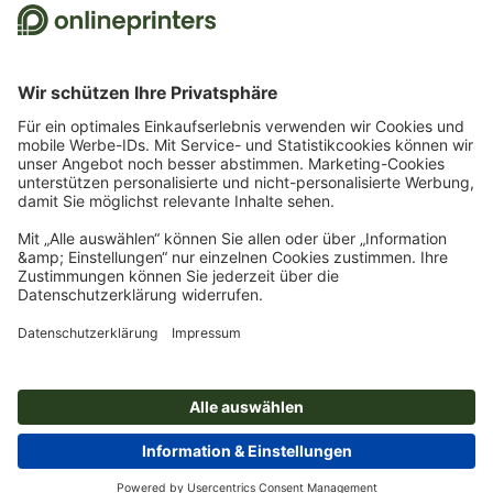
Bestellung ist nur ein Gutscheincode einlösbar. Mehrfach einlösbar. Keine
Barauszahlung. Nicht mit weiteren Aktionen kombinierbar. Die Aktion gilt bis
einschließlich 31.8.2026.
2
Sie erhalten zunächst eine E-Mail, in der Sie die Anmeldung zum Newsletter durch
einen Klick bestätigen. Erst dann senden wir Ihnen den Rabattcode und künftig
unseren Newsletter zu. Natürlich können Sie sich jederzeit wieder abmelden.
Maximale Höhe des Rabatts: 150 € des Bestellwerts (netto). Einmalig einlösbar.
Kein Mindestbestellwert. Keine Barauszahlung. Nicht mit weiteren Aktionen oder
Gutscheincodes kombinierbar.
Der Gutschein ist nach Erhalt sechs Wochen gültig.
3
Einfach den Gutscheincode STICKYNOTES26-20 im dafür vorgesehenen Feld im
Warenkorb eintragen und auf ausgewählte Produkte sparen. Kein
Mindestbestellwert. Mehrfach einlösbar. Keine Barauszahlung. Nicht mit weiteren
Aktionen kombinierbar. Die Aktion gilt bis einschließlich 31.08.2026.
4
Einfach den Gutscheincode CALENDARS10-26 im dafür vorgesehenen Feld im
Warenkorb eintragen und auf ausgewählte Produkte sparen. Kein
Mindestbestellwert. Mehrfach einlösbar. Keine Barauszahlung. Nicht mit weiteren
Aktionen kombinierbar. Die Aktion gilt bis einschließlich 31.08.2026.