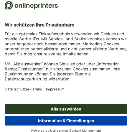
Bestellung ist nur ein Gutscheincode einlösbar. Mehrfach einlösbar. Keine
Barauszahlung. Nicht mit weiteren Aktionen kombinierbar. Die Aktion gilt bis
einschließlich 31.8.2026.
2
Sie erhalten zunächst eine E-Mail, in der Sie die Anmeldung zum Newsletter durch
einen Klick bestätigen. Erst dann senden wir Ihnen den Rabattcode und künftig
unseren Newsletter zu. Natürlich können Sie sich jederzeit wieder abmelden.
Maximale Höhe des Rabatts: 150 € des Bestellwerts (netto). Einmalig einlösbar.
Kein Mindestbestellwert. Keine Barauszahlung. Nicht mit weiteren Aktionen oder
Gutscheincodes kombinierbar.
Der Gutschein ist nach Erhalt sechs Wochen gültig.
3
Einfach den Gutscheincode STICKYNOTES26-20 im dafür vorgesehenen Feld im
Warenkorb eintragen und auf ausgewählte Produkte sparen. Kein
Mindestbestellwert. Mehrfach einlösbar. Keine Barauszahlung. Nicht mit weiteren
Aktionen kombinierbar. Die Aktion gilt bis einschließlich 31.08.2026.
4
Einfach den Gutscheincode CALENDARS10-26 im dafür vorgesehenen Feld im
Warenkorb eintragen und auf ausgewählte Produkte sparen. Kein
Mindestbestellwert. Mehrfach einlösbar. Keine Barauszahlung. Nicht mit weiteren
Aktionen kombinierbar. Die Aktion gilt bis einschließlich 31.08.2026.