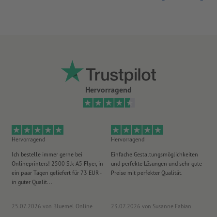
Hervorragend
Hervorragend
Hervorragend
He
Ich bestelle immer gerne bei
Einfache Gestaltungsmöglichkeiten
Ex
Onlineprinters! 2500 Stk A5 Flyer, in
und perfekte Lösungen und sehr gute
Vi
ein paar Tagen geliefert für 73 EUR -
Preise mit perfekter Qualität.
au
in guter Qualit...
pü
25.07.2026
von Bluemel Online
23.07.2026
von Susanne Fabian
15