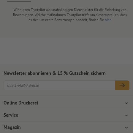
Wir nutzen Trustpilot als unabhängigen Dienstleister für die Einholung von
Bewertungen. Welche Maßnahmen Trustpilot trifft, um sicherzustellen, dass
es sich um echte Bewertungen handelt, finden Sie
hier
.
Newsletter abonnieren & 15 % Gutschein sichern
Online Druckerei
Über Onlineprinters
Service
Presse
Zahlungsarten
Magazin