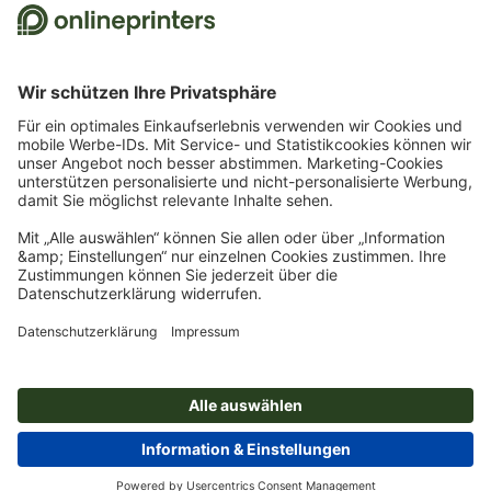
Bestellung ist nur ein Gutscheincode einlösbar. Mehrfach einlösbar. Keine
Barauszahlung. Nicht mit weiteren Aktionen kombinierbar. Die Aktion gilt bis
einschließlich 31.8.2026.
2
Sie erhalten zunächst eine E-Mail, in der Sie die Anmeldung zum Newsletter durch
einen Klick bestätigen. Erst dann senden wir Ihnen den Rabattcode und künftig
unseren Newsletter zu. Natürlich können Sie sich jederzeit wieder abmelden.
Maximale Höhe des Rabatts: 150 € des Bestellwerts (netto). Einmalig einlösbar.
Kein Mindestbestellwert. Keine Barauszahlung. Nicht mit weiteren Aktionen oder
Gutscheincodes kombinierbar.
Der Gutschein ist nach Erhalt sechs Wochen gültig.
3
Einfach den Gutscheincode STICKYNOTES26-20 im dafür vorgesehenen Feld im
Warenkorb eintragen und auf ausgewählte Produkte sparen. Kein
Mindestbestellwert. Mehrfach einlösbar. Keine Barauszahlung. Nicht mit weiteren
Aktionen kombinierbar. Die Aktion gilt bis einschließlich 31.08.2026.
4
Einfach den Gutscheincode CALENDARS10-26 im dafür vorgesehenen Feld im
Warenkorb eintragen und auf ausgewählte Produkte sparen. Kein
Mindestbestellwert. Mehrfach einlösbar. Keine Barauszahlung. Nicht mit weiteren
Aktionen kombinierbar. Die Aktion gilt bis einschließlich 31.08.2026.