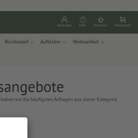
Anmelden
Hilfe
Merkliste
Warenkorb
Bürobedarf
Aufkleber
Werbeartikel
isangebote
 haben wir die häufigsten Anfragen aus dieser Kategorie