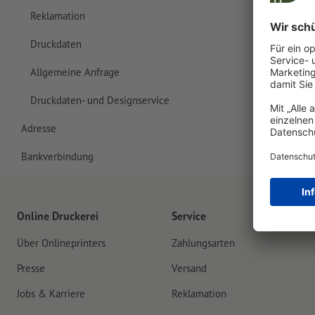
Schriftl
Reklamation
Druckdaten
Produkte
Allgemeine Anfrage
Ihr Anlie
Druckdaten- und Designservice
Adresse
Bankverbindung
Online Druckerei
Service
Über Onlineprinters
Zahlungsarten
Presse
Versand
Jobs & Karriere
Reklamation