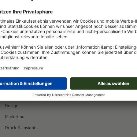
iches Angebot
, die nicht im Shop konfigurierbar oder gar ni
gen ist hier nicht aufgeführt?
Magazin
Design
Marketing
Druck & Insights