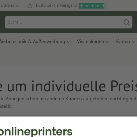
dardversand
Trustpilot - Hervorragend
Werbetechnik & Außenwerbung
Visitenkarten
Karten
e um individuelle Pre
t Ihr Anliegen schon bei anderen Kunden aufgetreten; nachfolgend
tellt.